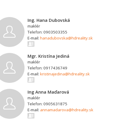
Ing. Hana Dubovská
maklér
Telefon: 0903503355
E-mail:
hanadubovska@hdreality.sk
Mgr. Kristína Jediná
maklér
Telefon: 0917436749
E-mail:
kristinajedina@hdreality.sk
Ing Anna Maďarová
maklér
Telefon: 0905631875
E-mail:
annamadarova@hdreality.sk