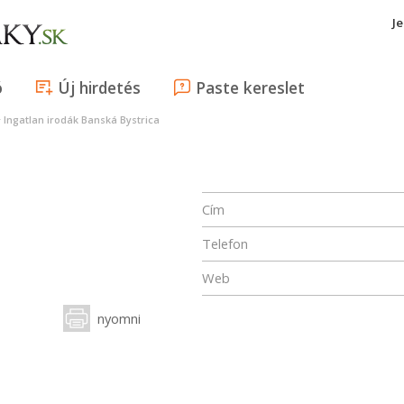
J
ó
Új hirdetés
Paste kereslet
>
Ingatlan irodák Banská Bystrica
Cím
Telefon
Web
nyomni