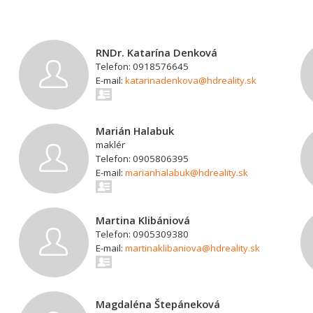
RNDr. Katarína Denková
Telefon: 0918576645
E-mail:
katarinadenkova@hdreality.sk
Marián Halabuk
maklér
Telefon: 0905806395
E-mail:
marianhalabuk@hdreality.sk
Martina Klibániová
Telefon: 0905309380
E-mail:
martinaklibaniova@hdreality.sk
Magdaléna Štepáneková