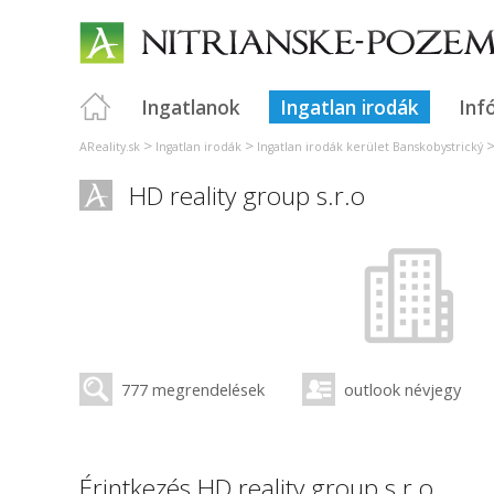
Ingatlanok
Ingatlan irodák
Inf
>
>
AReality.sk
Ingatlan irodák
Ingatlan irodák kerület Banskobystrický
HD reality group s.r.o
777 megrendelések
outlook névjegy
Érintkezés HD reality group s.r.o