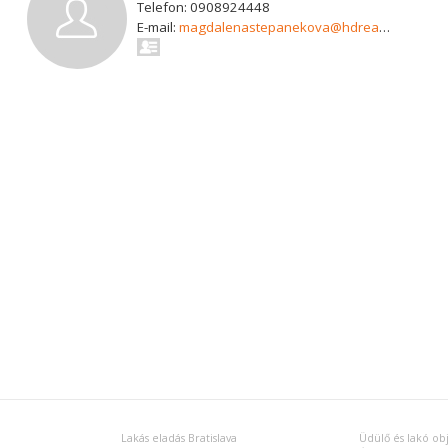
Telefon: 0908924448
E-mail:
magdalenastepanekova@hdreality.sk
Lakás eladás Bratislava
Üdülő és lakó ob