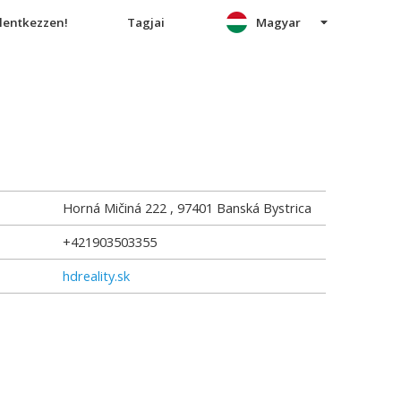
elentkezzen!
Tagjai
Magyar
Horná Mičiná 222
,
97401
Banská Bystrica
+421903503355
hdreality.sk