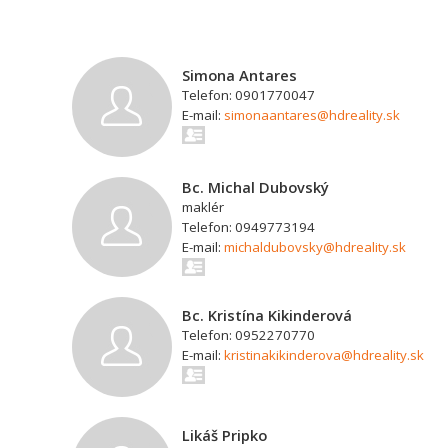
Simona Antares
Telefon: 0901770047
E-mail:
simonaantares@hdreality.sk
Bc. Michal Dubovský
maklér
Telefon: 0949773194
E-mail:
michaldubovsky@hdreality.sk
Bc. Kristína Kikinderová
Telefon: 0952270770
E-mail:
kristinakikinderova@hdreality.sk
Likáš Pripko