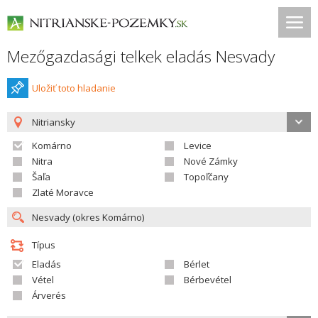
Mezőgazdasági telkek eladás Nesvady
Uložiť toto hladanie
Nitriansky
Komárno
Levice
Nitra
Nové Zámky
Šaľa
Topoľčany
Zlaté Moravce
Típus
Eladás
Bérlet
Vétel
Bérbevétel
Árverés