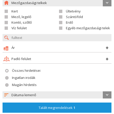
Mezőgazdasági telkek
Kert
Ültetvény
Mező, legelő
Szántóföld
Komló, szőllő
Erdő
Víz felület
Egyéb mezőgazdasági telek
Ár
Padló felület
Összes hirdetései
Ingatlan irodák
Magán hírdetés
Dátuma lemenő
Talált megrendelések
1