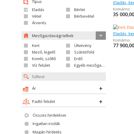
Típus
Eladás, ke
Komárno
Eladás
Bérlet
35 000,0
Vétel
Bérbevétel
Árverés
Eladás, ke
Mezőgazdasági telkek
Komárno
77 900,0
Kert
Ültetvény
Mező, legelő
Szántóföld
Komló, szőllő
Erdő
Víz felület
Egyéb mezőgazdasági telek
Ár
Padló felület
Összes hirdetései
Ingatlan irodák
Magán hírdetés