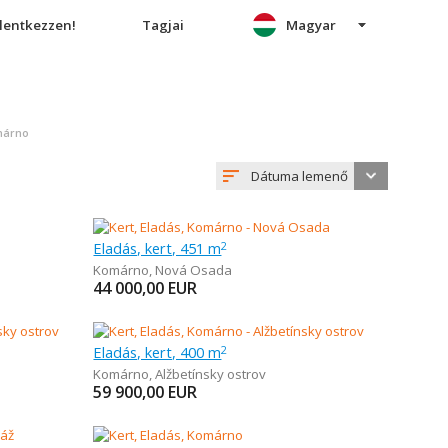
elentkezzen!
Tagjai
Magyar
márno
Dátuma lemenő
Eladás, kert, 451 m
2
Komárno
,
Nová Osada
44 000,00
EUR
Eladás, kert, 400 m
2
Komárno
,
Alžbetínsky ostrov
59 900,00
EUR