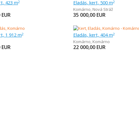
rt, 423 m
Eladás, kert, 500 m
2
2
Komárno
,
Nová Stráž
0
EUR
35 000,00
EUR
rt, 1 912 m
Eladás, kert, 404 m
2
2
Komárno
,
Komárno
0
EUR
22 000,00
EUR