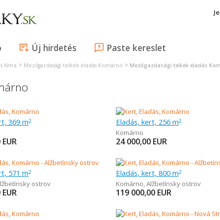
J
ó
Új hirdetés
Paste kereslet
>
>
s Nitra
Mezőgazdasági telkek eladás Komárno
Mezőgazdasági telkek eladás Ko
omárno
rt, 369 m
Eladás, kert, 256 m
2
2
Komárno
0
EUR
24 000,00
EUR
rt, 571 m
Eladás, kert, 800 m
2
2
lžbetínsky ostrov
Komárno
,
Alžbetínsky ostrov
0
EUR
119 000,00
EUR