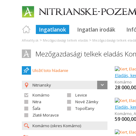
Ingatlanok
Ingatlan irodák
Inf
>
>
AReality.sk
Mezőgazdasági telkek eladás
Mezőgazdasági telkek eladá
Mezőgazdasági telkek eladás K
Uložiť toto hladanie
Eladás, ke
Komárno
Nitriansky
28 000,0
Komárno
Levice
Nitra
Nové Zámky
Eladás, ke
Šaľa
Topoľčany
Komárno
,
A
Zlaté Moravce
59 000,0