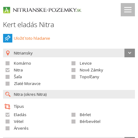
Kert eladás Nitra
Uložiť toto hladanie
Nitriansky
Komárno
Levice
Nitra
Nové Zámky
Šaľa
Topoľčany
Zlaté Moravce
Típus
Eladás
Bérlet
Vétel
Bérbevétel
Árverés