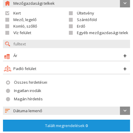
Mezőgazdasági telkek
Kert
Ültetvény
Mező, legelő
Szántóföld
Komló, szőllő
Erdő
Víz felület
Egyéb mezőgazdasági telek
Ár
Padló felület
Összes hirdetései
Ingatlan irodák
Magán hírdetés
Dátuma lemenő
Talált megrendelések
0