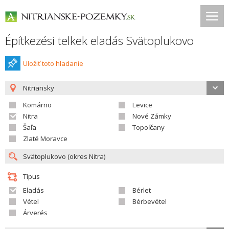
Építkezési telkek eladás Svätoplukovo
Uložiť toto hladanie
Nitriansky
Komárno
Levice
Nitra
Nové Zámky
Šaľa
Topoľčany
Zlaté Moravce
Típus
Eladás
Bérlet
Vétel
Bérbevétel
Árverés