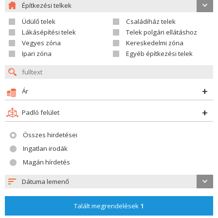
Építkezési telkek
Üdülő telek
Családiház telek
Lákásépítési telek
Telek polgári ellátáshoz
Vegyes zóna
Kereskedelmi zóna
Ipari zóna
Egyéb építkezési telek
Ár
Padló felület
Összes hirdetései
Ingatlan irodák
Magán hírdetés
Dátuma lemenő
Talált megrendelések
1