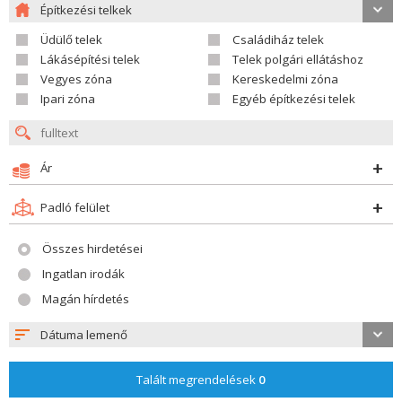
Építkezési telkek
Üdülő telek
Családiház telek
Lákásépítési telek
Telek polgári ellátáshoz
Vegyes zóna
Kereskedelmi zóna
Ipari zóna
Egyéb építkezési telek
Ár
Padló felület
Összes hirdetései
Ingatlan irodák
Magán hírdetés
Dátuma lemenő
Talált megrendelések
0