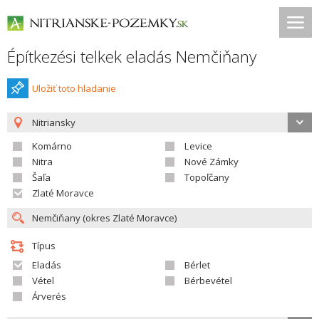
Építkezési telkek eladás Nemčiňany
Uložiť toto hladanie
Nitriansky
Komárno
Levice
Nitra
Nové Zámky
Šaľa
Topoľčany
Zlaté Moravce
Típus
Eladás
Bérlet
Vétel
Bérbevétel
Árverés