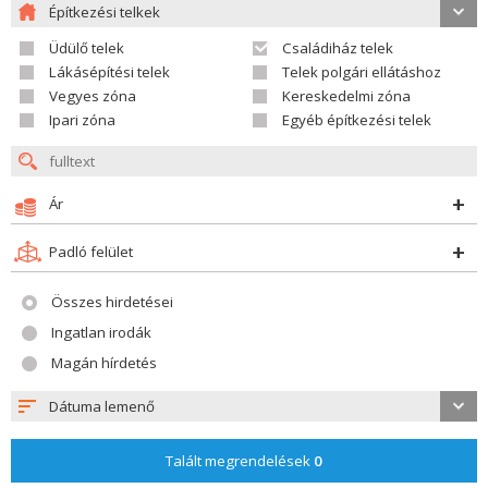
Építkezési telkek
Üdülő telek
Családiház telek
Lákásépítési telek
Telek polgári ellátáshoz
Vegyes zóna
Kereskedelmi zóna
Ipari zóna
Egyéb építkezési telek
Ár
Padló felület
Összes hirdetései
Ingatlan irodák
Magán hírdetés
Dátuma lemenő
Talált megrendelések
0