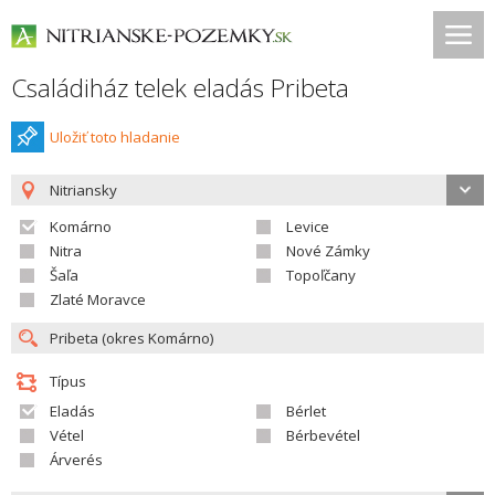
Családiház telek eladás Pribeta
Uložiť toto hladanie
Nitriansky
Komárno
Levice
Nitra
Nové Zámky
Šaľa
Topoľčany
Zlaté Moravce
Típus
Eladás
Bérlet
Vétel
Bérbevétel
Árverés