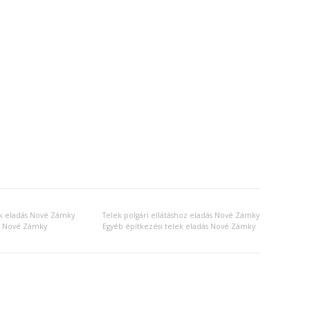
ek eladás Nové Zámky
Telek polgári ellátáshoz eladás Nové Zámky
ás Nové Zámky
Egyéb építkezési telek eladás Nové Zámky