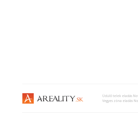
Üdülő telek eladás N
Vegyes zóna eladás N