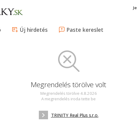
J
ó
Új hirdetés
Paste kereslet
Megrendelés törölve volt
Megrendelés törölve 4.8.2026
A megrendelés iroda tette be
TRINITY Real Plus s.r.o.