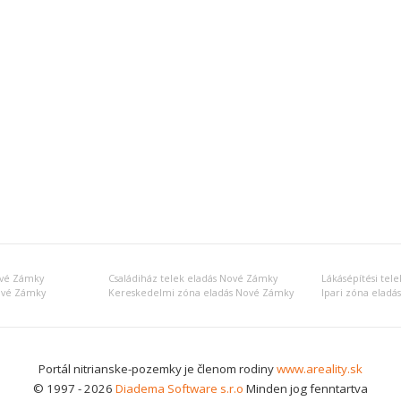
ové Zámky
Családiház telek eladás Nové Zámky
Lákásépítési tel
ové Zámky
Kereskedelmi zóna eladás Nové Zámky
Ipari zóna elad
Portál nitrianske-pozemky je členom rodiny
www.areality.sk
© 1997 - 2026
Diadema Software s.r.o
Minden jog fenntartva