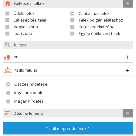
Építkezési telkek
Üdülő telek
Családiház telek
Lákásépítési telek
Telek polgári ellátáshoz
Vegyes zóna
Kereskedelmi zóna
Ipari zóna
Egyéb építkezési telek
Ár
Padló felület
Összes hirdetései
Ingatlan irodák
Magán hírdetés
Dátuma lemenő
Talált megrendelések
1