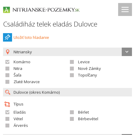
Családiház telek eladás Dulovce
Uložiť toto hladanie
Nitriansky
Komárno
Levice
Nitra
Nové Zámky
Šaľa
Topoľčany
Zlaté Moravce
Típus
Eladás
Bérlet
Vétel
Bérbevétel
Árverés