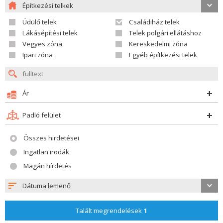
Építkezési telkek
Üdülő telek
Családiház telek
Lákásépítési telek
Telek polgári ellátáshoz
Vegyes zóna
Kereskedelmi zóna
Ipari zóna
Egyéb építkezési telek
Ár
Padló felület
Összes hirdetései
Ingatlan irodák
Magán hírdetés
Dátuma lemenő
Talált megrendelések
1