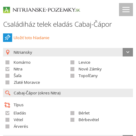
Családiház telek eladás Cabaj-Čápor
Uložiť toto hladanie
Nitriansky
Komárno
Levice
Nitra
Nové Zámky
Šaľa
Topoľčany
Zlaté Moravce
Típus
Eladás
Bérlet
Vétel
Bérbevétel
Árverés